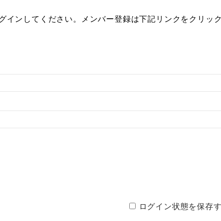
グインしてください。メンバー登録は下記リンクをクリッ
OME
企業情報
ERP EXPERT SAP勉強会
新着情報
ログイン状態を保存