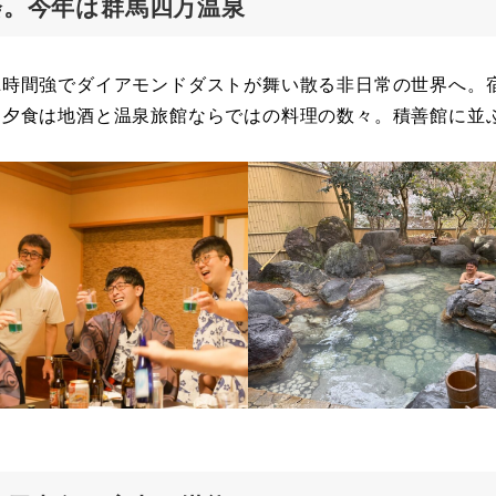
年会。今年は群馬四万温泉
2時間強でダイアモンドダストが舞い散る非日常の世界へ。
。夕食は地酒と温泉旅館ならではの料理の数々。積善館に並