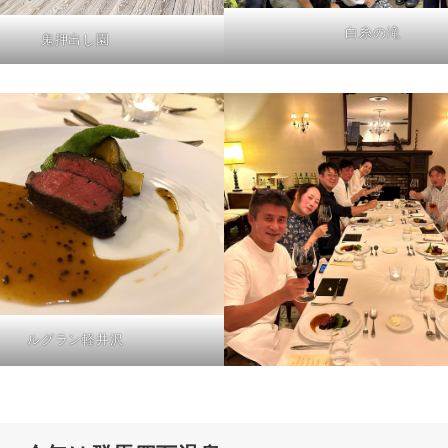
白糸の滝
鬼押出し園
ルグラン軽井沢