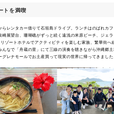
ゾートを満喫
からレンタカー借りて石垣島ドライブ。ランチはのばれカフ
取崎展望台、珊瑚礁がずっと続く遠浅の米原ビーチ、ジェラ
りリゾートホテルでアクティビティを楽しむ家族、繁華街へ
みんなで「舟蔵の里」にて三線の演奏を聴きながら沖縄郷土
ーグレナモールでお土産買って現実の世界に帰ってきました