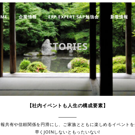
OME
企業情報
ERP EXPERT SAP勉強会
新着情報
STORIES
【社内イベントも人生の構成要素
】
情報共有や信頼関係を円滑にし、ご家族とともに楽しめるイベントを
早くJOINしないともったいない!